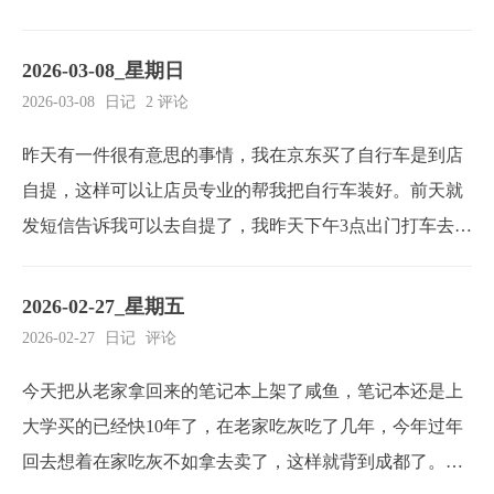
问者；再逐一反驳“败坏青年”和“不敬神”的指控，把自己
的哲学生活说成是神赋予的使命，为后来的“宁死不放弃哲
2026-03-08_星期日
学”埋下伏笔。今天装了一天openclaw，我之前给我的机器
2026-03-08
日记
2 评论
装了时候很顺畅，今天给公司的电脑装...
昨天有一件很有意思的事情，我在京东买了自行车是到店
自提，这样可以让店员专业的帮我把自行车装好。前天就
发短信告诉我可以去自提了，我昨天下午3点出门打车去，
在门口等车的时候开始下雨了，这个时候我就想不去了，
因为我自提了还要自己骑会来，有10公里吧，骑得慢要50
2026-02-27_星期五
分钟。在我犹豫的时候网约车来了，我坐上去了也没有取
2026-02-27
日记
评论
消订单，我心想过去看看万一一会雨停了。坐在车上我...
今天把从老家拿回来的笔记本上架了咸鱼，笔记本还是上
大学买的已经快10年了，在老家吃灰吃了几年，今年过年
回去想着在家吃灰不如拿去卖了，这样就背到成都了。上