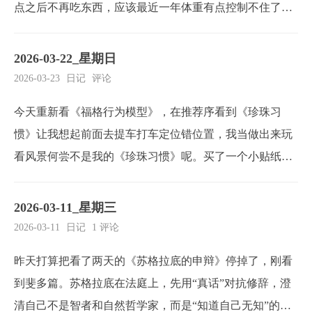
点之后不再吃东西，应该最近一年体重有点控制不住了。
想到降低21点之后吃东西的提示。晚上不看美食视频，抖
音刷到立马划走，零食放在看不见的地方。想到降低晚上
2026-03-22_星期日
吃东西的能力，当然这不是把嘴封住。我的想法是家里不
2026-03-23
日记
评论
放零食，想吃就自己动手做或者出门去买。想到降低晚
今天重新看《福格行为模型》，在推荐序看到《珍珠习
上...
惯》让我想起前面去提车打车定位错位置，我当做出来玩
看风景何尝不是我的《珍珠习惯》呢。买了一个小贴纸在
上面写我想做的事情，因为我发现我经常忘记我想做的一
些事，这些是不做也不影响。但是我总忘记，用这个来提
2026-03-11_星期三
示我。这个有和《福格行为模型》的 行为 = 动机+能力+提
2026-03-11
日记
1 评论
示 一模一样。有动机有能力但是缺少提示，所以我那...
昨天打算把看了两天的《苏格拉底的申辩》停掉了，刚看
到斐多篇。苏格拉底在法庭上，先用“真话”对抗修辞，澄
清自己不是智者和自然哲学家，而是“知道自己无知”的提