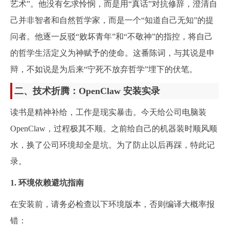
艺术”。他没有乞求怜悯，而是用“真话”对抗修辞，澄清自
己并非智者和自然哲学家，而是一个“知道自己无知”的提
问者。他逐一反驳“败坏青年”和“不敬神”的指控，将自己
的哲学生活定义为神赋予的使命。这番陈词，与其说是申
辩，不如说是为后来“宁死不放弃哲学”埋下的伏笔。
二、技术折腾：OpenClaw 安装实录
读书是精神补给，工作是现实暴击。今天给公司电脑装
OpenClaw，过程极其不顺。之前给自己的机器装时顺风顺
水，换了公司环境却全是坑。为了防止以后再踩，特此记
录。
1. 环境依赖避坑指南
在安装前，请务必检查以下环境版本，否则编译大概率报
错：