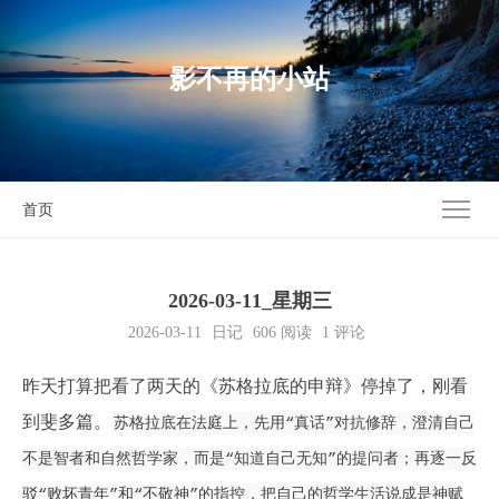
影不再的小站
首页
2026-03-11_星期三
2026-03-11
日记
606
阅读
1 评论
昨天打算把看了两天的《苏格拉底的申辩》停掉了，刚看
到斐多篇。
苏格拉底在法庭上，先用“真话”对抗修辞，澄清自己
不是智者和自然哲学家，而是“知道自己无知”的提问者；再逐一反
驳“败坏青年”和“不敬神”的指控，把自己的哲学生活说成是神赋