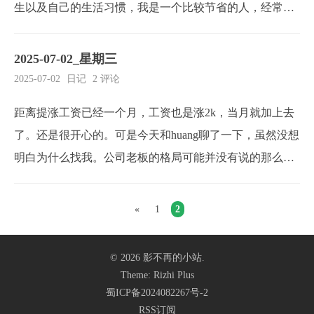
生以及自己的生活习惯，我是一个比较节省的人，经常约
束自己，对自己想要的东西说不。这就导致我现在对什么
都不感兴趣，还有就是我看了《成瘾：在放纵中寻找平
2025-07-02_星期三
衡》，其中的案例令我感到不安，我不太敢放纵自己。我
2025-07-02
日记
2 评论
一直以为自己是一个意志力很强的人，但是生活这么多年
距离提涨工资已经一个月，工资也是涨2k，当月就加上去
我体...
了。还是很开心的。可是今天和huang聊了一下，虽然没想
明白为什么找我。公司老板的格局可能并没有说的那么
大。我想还是早做打算，也算是这几年的总结。大功能，
具体功能点梳理，为什么选择这样做，另外的方案golan
«
1
2
g、redis、mongo 深入研究锻炼身体
© 2026
影不再的小站
.
Theme:
Rizhi Plus
蜀ICP备2024082267号-2
RSS订阅