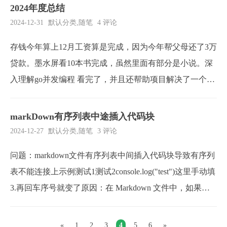
击API ...
2024年度总结
2024-12-31
默认分类
,
随笔
4 评论
存钱今年算上12月工资算是完成，因为今年帮父母还了3万
贷款。墨水屏看10本书完成，虽然里面有部分是小说。深
入理解go并发编程 看完了，并且还帮助项目解决了一个内
存问题。个人博客上线，并保证10篇文章，算上这篇刚好1
0篇。换手机，红米k40换iPhone15max。保持英语学习，没
markDown有序列表中途插入代码块
完成。年中的时候已经从目标看板中删除了，但是还是写
2024-12-27
默认分类
,
随笔
3 评论
在这里以作警示。
问题：markdown文件有序列表中间插入代码块导致有序列
表不能连接上示例测试1测试2console.log("test")这里手动填
3.再回车序号就变了原因：在 Markdown 文件中，如果在
有序列表中间插入代码块，由于 Markdown 的解析规则，
代码块会打断列表的序列。这是因为代码块通常需要缩进
«
1
2
3
4
5
6
»