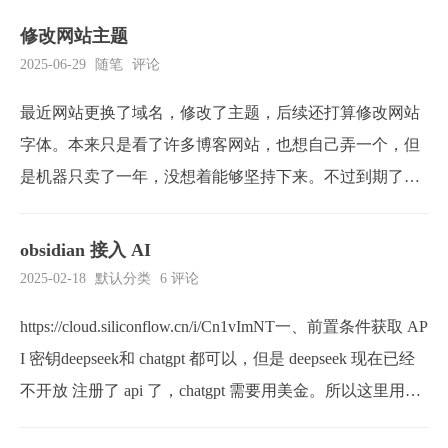
你自己 （你想要）你希望通过采取行动可以得到的利益或
修改网站主题
受到的惩罚 （萝卜加大棒）你周遭的环境，例如所有人都
2025-06-29
随笔
评论
在做这件事行为设计的步骤明确愿望...
最近网站更换了域名，修改了主题，后续还打算修改网站
字体。本来只是看了许多博客网站，也想自己弄一个，但
是机器只卖了一年，没想着能够坚持下来。不过到期了我
还是想继续弄。（那就弄！）
obsidian 接入 AI
2025-02-18
默认分类
6 评论
https://cloud.siliconflow.cn/i/Cn1vImNT一、前置条件获取 AP
I 密钥deepseek和 chatgpt 都可以，但是 deepseek 现在已经
不开放 注册了 api 了，chatgpt 需要用美金。所以这里用的
是 https://cloud.siliconflow.cn/注册就送 14 块体验一下。点